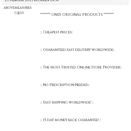
23. februar 2023 klokken 08:58
#392767
abovemeasures
Gjest
******* ONLY ORIGINAL PRODUCTS *******
::. Cheapest prices::
::. Guaranteed fast delivery worldwide::
::. The Most Trusted Online Store Provider::
::. No Prescription Needed::
::. Fast shipping worldwide! ::
::. 15 day money back guarantee! ::