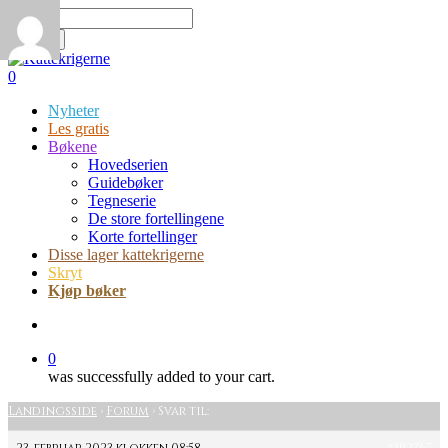
Skip
Hit enter to search or ESC to close
to
Search
main
Close
content
Search
search
0
Menu
Nyheter
Les gratis
Bøkene
Hovedserien
Guidebøker
Tegneserie
De store fortellingene
Korte fortellinger
Disse lager kattekrigerne
Skryt
Kjøp bøker
search
0
was successfully added to your cart.
Landingsside
›
Forum
›
Svar til: