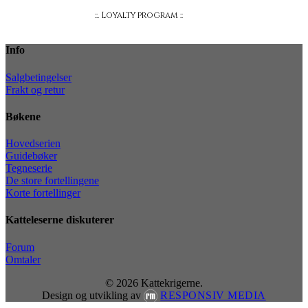
::. Loyalty program ::
Info
Salgbetingelser
Frakt og retur
Bøkene
Hovedserien
Guidebøker
Tegneserie
De store fortellingene
Korte fortellinger
Katteleserne diskuterer
Forum
Omtaler
© 2026 Kattekrigerne.
Design og utvikling av
RESPONSIV MEDIA