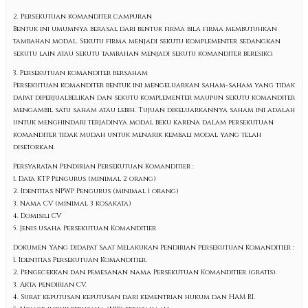
2. Persekutuan komanditer campuran
Bentuk ini umumnya berasal dari bentuk firma bila firma membutuhkan
tambahan modal. Sekutu firma menjadi sekutu komplementer sedangkan
sekutu lain atau sekutu tambahan menjadi sekutu komanditer beresiko.
3. Persekutuan komanditer bersaham
Persekutuan komanditer bentuk ini mengeluarkan saham-saham yang tidak
dapat diperjualbelikan dan sekutu komplementer maupun sekutu komanditer
mengambil satu saham atau lebih. Tujuan dikeluarkannya saham ini adalah
untuk menghindari terjadinya modal beku karena dalam persekutuan
komanditer tidak mudah untuk menarik kembali modal yang telah
disetorkan.
Persyaratan Pendirian Persekutuan Komanditier :
1. Data KTP Pengurus (minimal 2 orang)
2. Identitas NPWP Pengurus (minimal 1 orang)
3. Nama CV (minimal 3 kosakata)
4. Domisili CV
5. Jenis usaha Persekutuan Komanditier
Dokumen Yang Didapat Saat Melakukan Pendirian Persekutuan Komanditier :
1. Identitas Persekutuan Komanditier.
2. Pengecekkan dan pemesanan nama Persekutuan Komanditier (gratis).
3. Akta pendirian CV.
4. Surat keputusan keputusan dari kementrian hukum dan HAM RI.