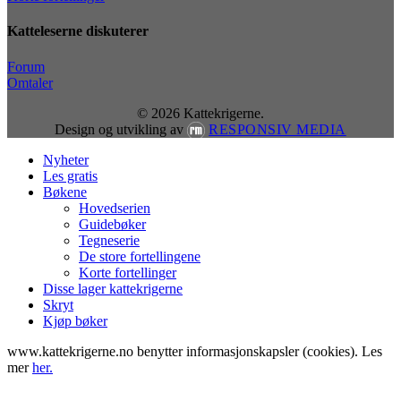
Katteleserne diskuterer
Forum
Omtaler
© 2026 Kattekrigerne.
Design og utvikling av
RESPONSIV MEDIA
Close
Nyheter
Menu
Les gratis
Bøkene
Hovedserien
Guidebøker
Tegneserie
De store fortellingene
Korte fortellinger
Disse lager kattekrigerne
Skryt
Kjøp bøker
www.kattekrigerne.no benytter informasjonskapsler (cookies). Les
mer
her.