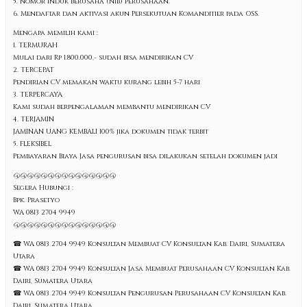
5. Nomor induk berusaha (NIB) perusahaan.
6. Mendaftar dan aktivasi akun Persekutuan Komanditier pada OSS.
Mengapa memilih kami :
1. TERMURAH
Mulai dari Rp 1.800.000,- sudah bisa mendirikan CV
2. TERCEPAT
Pendirian CV memakan waktu kurang lebih 5-7 hari
3. TERPERCAYA
Kami sudah berpengalaman membantu mendirikan CV
4. TERJAMIN
JAMINAN UANG KEMBALI 100% jika dokumen tidak terbit
5. FLEKSIBEL
Pembayaran Biaya Jasa pengurusan bisa dilakukan setelah dokumen jadi
@@@@@@@@@@@@@@@
Segera Hubungi :
Bpk. Prasetyo
WA 0813 2704 9949
@@@@@@@@@@@@@@@
☎ WA 0813 2704 9949 Konsultan Membuat CV Konsultan Kab. Dairi, Sumatera
Utara
☎ WA 0813 2704 9949 Konsultan Jasa Membuat Perusahaan CV Konsultan Kab.
Dairi, Sumatera Utara
☎ WA 0813 2704 9949 Konsultan Pengurusan Perusahaan CV Konsultan Kab.
Dairi, Sumatera Utara