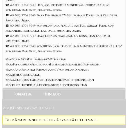
Utara
☎ WA 0813 2704 9949 Biro Jasa Mengurus Mendirikan Perusahaan CV
Konsultan Kab. Dairi, Sumatera Utara
☎ WA 0813 2704 9949 Biaya Pembuatan CV Perusahaan Konsultan Kab. Dairi,
Sumatera Utara
☎ WA 0813 2704 9949 Konsultan Jasa Pengurusan Perusahaan Perseroan
Komanditer Konsultan Kab. Dairi, Sumatera Utara
☎ WA 0813 2704 9949 Biaya Notaris Pembuatan CV Konsultan Kab. Dairi,
Sumatera Utara
☎ WA 0813 2704 9949 Konsultan Jasa Pengurusan Mendirikan Perusahaan CV
Konsultan Kab. Dairi, Sumatera Utara
#BiayaJasaBikinPerusahaanCVKonsultan
#JasaPengurusanPerusahaanPerseroanKomanditerKonsultan
#BiayaAktaPendirianPerusahaanCVKonsultanDinotaris
#JasaBikinCVKonsultan
#JasaMengurusPembuatanPerseroanKomanditerKonsultan
#KonsultanPendirianPerseroanKomanditerKonsultan
Forfatter
Innlegg
Viser 1 innlegg (av totalt 1)
Du må være innlogget for å svare på dette emnet.