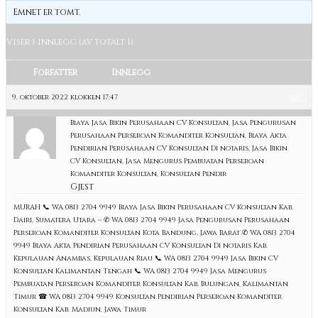
Emnet er tomt.
Viser 1 innlegg (av totalt 1)
Forfatter
Innlegg
9. oktober 2022 klokken 17:47
#1132
Biaya Jasa Bikin Perusahaan CV Konsultan, Jasa Pengurusan
Perusahaan Perseroan Komanditer Konsultan, Biaya Akta
Pendirian Perusahaan CV Konsultan Di notaris, Jasa Bikin
CV Konsultan, Jasa Mengurus Pembuatan Perseroan
Komanditer Konsultan, Konsultan Pendir
Gjest
MURAH 📞 WA 0813 2704 9949 Biaya Jasa Bikin Perusahaan CV Konsultan Kab.
Dairi, Sumatera Utara ~ ✆ WA 0813 2704 9949 Jasa Pengurusan Perusahaan
Perseroan Komanditer Konsultan Kota Bandung, Jawa Barat ✆ WA 0813 2704
9949 Biaya Akta Pendirian Perusahaan CV Konsultan Di notaris Kab.
Kepulauan Anambas, Kepulauan Riau 📞 WA 0813 2704 9949 Jasa Bikin CV
Konsultan Kalimantan Tengah 📞 WA 0813 2704 9949 Jasa Mengurus
Pembuatan Perseroan Komanditer Konsultan Kab. Bulungan, Kalimantan
Timur ☎ WA 0813 2704 9949 Konsultan Pendirian Perseroan Komanditer
Konsultan Kab. Madiun, Jawa Timur