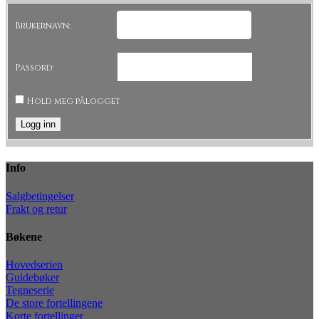
Brukernavn:
Passord:
Hold meg pålogget
Logg inn
Info
Salgbetingelser
Frakt og retur
Bøkene
Hovedserien
Guidebøker
Tegneserie
De store fortellingene
Korte fortellinger