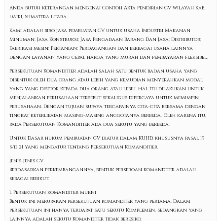
Anda butuh keterangan mengenai Contoh Akta Pendirian CV wilayah Kab.
Dairi, Sumatera Utara
Kami adalah biro jasa pembuatan CV untuk usaha Industri Makanan
Minuman; Jasa Konstruksi; Jasa Pengadaan Barang Dan Jasa; Distributor;
Fabrikasi mesin; Pertanian; Perdagangan dan berbagai usaha lainnya
dengan layanan yang cepat, harga yang murah dan pembayaran fleksibel.
Persekutuan Komanditier adalah salah satu bentuk badan usaha yang
dibentuk oleh dua orang atau lebih yang kemudian menyerahkan modal
yang yang disetor kepada dua orang atau lebih. Hal itu dilakukan untuk
menjalankan perusahaan tersebut sekaligus dipercaya untuk memimpin
perusahaan. Dengan tujuan supaya tercapainya cita-cita bersama dengan
tingkat keterlibatan masing-masing anggotanya berbeda. Oleh karena itu,
pada Persekutuan Komanditier ada dua sekutu yang berbeda.
Untuk Dasar hukum pembuatan CV diatur dalam KUHD, khususnya pasal 19
s/d 21 yang mengatur tentang Persekutuan Komanditier.
Jenis-jenis CV
Berdasarkan perkembangannya, bentuk perseroan komanditer adalah
sebagai berikut:
1. Persekutuan komanditer murni
Bentuk ini merupakan persekutuan komanditer yang pertama. Dalam
persekutuan ini hanya terdapat satu sekutu Komplemen, sedangkan yang
lainnya adalah sekutu Komanditer tidak beresiko.