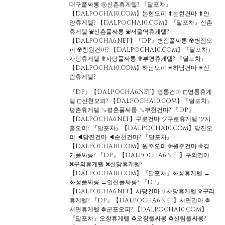
대구풀싸롱 ㊗신촌휴게텔? 『달포차』
【DALPOCHA10.COM】논현오피 ⬆논현건마 ⬆안
양휴게텔? 【DALPOCHA10.COM】『달포차』신촌
휴게텔 ⛲신촌풀싸롱 ⛲서울역휴게텔?
【DALPOCHA6.NET】『DP』병점풀싸롱 ☢병점오
피 ☢창원건마? 【DALPOCHA10.COM】『달포차』
사당휴게텔 ✟사당풀싸롱 ✟부평휴게텔? 『달포차』
【DALPOCHA10.COM】하남오피 ✴하남건마 ✴신
림휴게텔?
『DP』【DALPOCHA6.NET】영통건마 ◻영통휴게
텔 ◻신천오피? 【DALPOCHA10.COM】『달포차』
평촌휴게텔 ↘평촌풀싸롱 ↘부천건마? 『DP』
【DALPOCHA6.NET】구로건마 ツ구로휴게텔 ツ시
흥오피? 『달포차』【DALPOCHA10.COM】당진오
피 ◀당진건마 ◀순천건마? 『달포차』
【DALPOCHA10.COM】원주오피 ✙원주건마 ✙경
기풀싸롱? 『DP』【DALPOCHA6.NET】구의건마
❌구의휴게텔 ❌신당휴게텔?
【DALPOCHA10.COM】『달포차』화성휴게텔 ↔
화성풀싸롱 ↔일산풀싸롱? 『DP』
【DALPOCHA6.NET】사당건마 ✞사당휴게텔 ✞구리
휴게텔? 『DP』【DALPOCHA6.NET】서면건마 ☸
서면휴게텔 ☸군포오피? 【DALPOCHA10.COM】
『달포차』오창휴게텔 ♻오창풀싸롱 ♻신림풀싸롱?