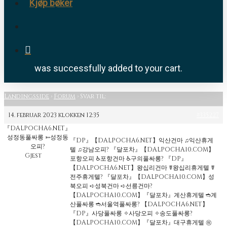
Kjøp bøker
search
was successfully added to your cart.
Landingsside
›
Forum
›
Svar til:
14. februar 2023 klokken 12:35
#335227
『DALPOCHA6.NET』
성정동풀싸롱 ➳성정동
『DP』【DALPOCHA6.NET】익산건마 ♫익산휴게
오피?
텔 ♫강남오피? 『달포차』【DALPOCHA10.COM】
Gjest
포항오피 ♿포항건마 ♿구의풀싸롱? 『DP』
【DALPOCHA6.NET】왕십리건마 ☤왕십리휴게텔 ☤
전주휴게텔? 『달포차』【DALPOCHA10.COM】성
북오피 ➪성북건마 ➪선릉건마?
【DALPOCHA10.COM】『달포차』계산휴게텔 ➬계
산풀싸롱 ➬서울역풀싸롱? 【DALPOCHA6.NET】
『DP』사당풀싸롱 ✧사당오피 ✧송도풀싸롱?
【DALPOCHA10.COM】『달포차』대구휴게텔 ㊗