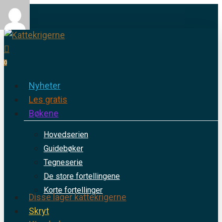
Skip
Cl
to
Me
main
search
content
0
Menu
Nyheter
Les gratis
Bøkene
Hovedserien
Guidebøker
Tegneserie
De store fortellingene
Korte fortellinger
Disse lager kattekrigerne
Skryt