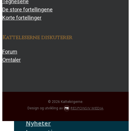
Tegneserie
De store fortellingene
Korte fortellinger
Katteleserne diskuterer
Forum
Omtaler
© 2026 Kattekrigerne.
RESPONSIV MEDIA
Design og utvikling av
Nyheter