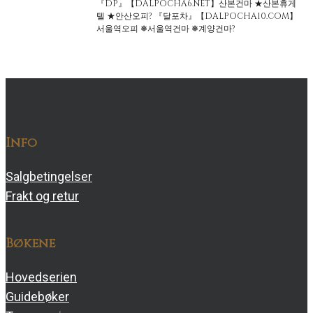
『DP』【DALPOCHA6.NET】산본건마 ★산본휴게
텔 ★안산오피? 『달포차』【DALPOCHA10.COM】
서울역오피 ❅서울역건마 ❅계양건마?
Info
Salgbetingelser
Frakt og retur
Bøkene
Hovedserien
Guidebøker