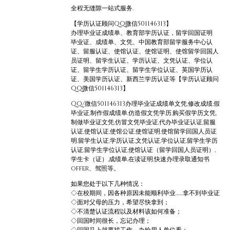
全程无缝隙一站式服务.
【学历认证顾问QQ微信501146313】
办理毕业证成绩单、教育部学历认证，留学回国证明
毕业证、成绩单、文凭、中国教育部留学服务中心认
证、留服认证、使馆认证、使馆证明、使馆留学回国人
员证明、留学生认证、学历认证、文凭认证、学位认
证、留学生学历认证、留学生学位认证、英国学历认
证、美国学历认证、新西兰学历认证等【学历认证顾问
QQ微信501146313】
QQ/微信501146313办理毕业证成绩单文凭,修改成绩,假
毕业证,制作假成绩单,仿造假文凭学历,购买假学历文凭,
制做毕业证文凭,仿冒文凭毕业证,代办毕业证认证,留服
认证,使馆认证,使馆公证,使馆证明,使馆留学回国人员证
明,留学生认证,学历认证,文凭认证,学位认证,留学生学历
认证,留学生学位认证,使馆认证（留学回国人员证明）,
学生卡（证）,成绩单,在读证明,快速办理录取通知书
offer、驾照等。
如果您处于以下几种情况：
◇在校期间，因各种原因未能顺利毕业……拿不到毕业证
◇面对父母的压力，希望尽快拿到；
◇不清楚认证流程以及材料该如何准备；
◇回国时间很长，忘记办理；