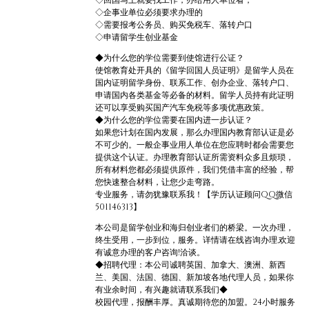
◇回国马上就要找工作，办给用人单位看；
◇企事业单位必须要求办理的
◇需要报考公务员、购买免税车、落转户口
◇申请留学生创业基金
◆为什么您的学位需要到使馆进行公证？
使馆教育处开具的《留学回国人员证明》是留学人员在
国内证明留学身份、联系工作、创办企业、落转户口、
申请国内各类基金等必备的材料。留学人员持有此证明
还可以享受购买国产汽车免税等多项优惠政策。
◆为什么您的学位需要在国内进一步认证？
如果您计划在国内发展，那么办理国内教育部认证是必
不可少的。一般企事业用人单位在您应聘时都会需要您
提供这个认证。办理教育部认证所需资料众多且烦琐，
所有材料您都必须提供原件，我们凭借丰富的经验，帮
您快速整合材料，让您少走弯路。
专业服务，请勿犹豫联系我！【学历认证顾问QQ微信
501146313】
本公司是留学创业和海归创业者们的桥梁。一次办理，
终生受用，一步到位，服务。详情请在线咨询办理,欢迎
有诚意办理的客户咨询!洽谈。
◆招聘代理：本公司诚聘英国、加拿大、澳洲、新西
兰、美国、法国、德国、新加坡各地代理人员，如果你
有业余时间，有兴趣就请联系我们◆
校园代理，报酬丰厚。真诚期待您的加盟。24小时服务