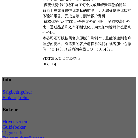
[保密优势]我们绝不向任何个人或组织泄露您的隐私，
致力于在充分保护你隐私的前提下，为您提供更优质的
体验和服务。完成交易，删除客户资料
[价格优势]我们在保证合理定价的同时，坚持较高性价
比，通过品质和效率不断优化，为您倾情诠释什么是高
性价比。
本公司还可以按照客户原版印刷制作，且能够达到客户
理想的要求。有需要的客户请联系我们在线客服中心微
信：501146313 或咨询在线QQ：501146313
Stat怎么卖,Off经销商
hgjhgj
Info
Salgbetingelser
Frakt og retur
Bøkene
Hovedserien
Guidebøker
Tegneserie