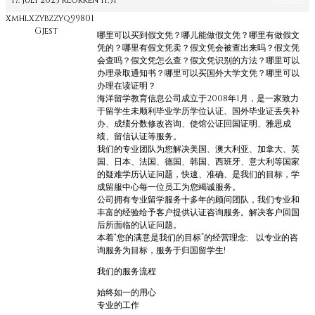
17. juli 2023 klokken 11:31
#543584
xmhlxzybzzyq99801
Gjest
哪里可以买到假文凭？哪儿能做假文凭？哪里有做假文
凭的？哪里有假文凭卖？假文凭会被查出来吗？假文凭
会查吗？假文凭怎么查？假文凭识别的方法？哪里可以
办理录取通知书？哪里可以买国外大学文凭？哪里可以
办理在读证明？
海洋留学教育信息公司成立于2008年1月，是一家致力
于留学生未顺利毕业学历学位认证、国外毕业证丢失补
办、成绩分数修改咨询、使馆公证回国证明、雅思成
绩、留信认证等服务。
我们的专业团队为您解决美国、澳大利亚、加拿大、英
国、日本、法国、德国、韩国、西班牙、意大利等国家
的疑难学历认证问题，快速、准确、是我们的目标，学
成留服中心每一位员工为您竭诚服务。
公司拥有专业留学服务十多年的顾问团队，我们专业和
丰富的经验给予客户提供认证咨询服务。解决客户回国
后所面临的认证问题。
本着“您的满意是我们的目标”的经营理念; 以专业的咨
询服务为目标，服务于归国留学生!
我们的服务流程
始终如一的用心
专业的工作