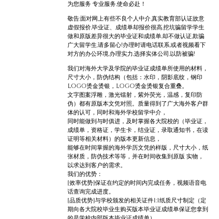
为您服务 专业服务,使命必赴！
敬告:面对网上有些不良个人中介,真实教育部认证故意
虚假报价,毕业证、成绩单却报价很高,挖坑骗留学学生
做和原版差异很大的毕业证和成绩单,却不做认证,欺骗
广大留学生,请多留心!办理时请电话联系,或者视频看下
对方的办公环境,办理实力,选择实体公司,以防被骗!
我们对海外大学及学院的毕业证成绩单所使用的材料，
尺寸大小，防伪结构（包括：水印，阴影底纹，钢印
LOGO烫金烫银，LOGO烫金烫银复合重叠。
文字图案浮雕，激光镭射，紫外荧光，温感，复印防
伪）都有原版本文凭对照。质量得到了广大海外客户群
体的认可，同时和海外学校留学中介，
同时能做到与时俱进，及时掌握各大院校的（毕业证，
成绩单，资格证，学生卡，结业证，录取通知书，在读
证明等相关材料）的版本更新信息，
能够在时间掌握的海外学历文凭的样版，尺寸大小，纸
张材质，防伪技术等等，并在时间收集到原版 实物，
以求达到客户的需求。
我们的优势：
[效率优势]保证在约定的时间内完成任务，视频语音电
话查询完成进度。
[品质优势]与学校颁发的相关证件1:1纸质尺寸制定（定
期向各大院校毕业生购买版本毕业证成绩单保证您拿到
的是学校内部版本毕业证成绩单）