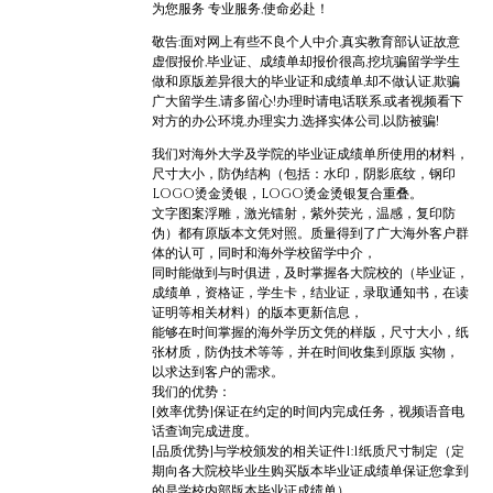
为您服务 专业服务,使命必赴！
敬告:面对网上有些不良个人中介,真实教育部认证故意
虚假报价,毕业证、成绩单却报价很高,挖坑骗留学学生
做和原版差异很大的毕业证和成绩单,却不做认证,欺骗
广大留学生,请多留心!办理时请电话联系,或者视频看下
对方的办公环境,办理实力,选择实体公司,以防被骗!
我们对海外大学及学院的毕业证成绩单所使用的材料，
尺寸大小，防伪结构（包括：水印，阴影底纹，钢印
LOGO烫金烫银，LOGO烫金烫银复合重叠。
文字图案浮雕，激光镭射，紫外荧光，温感，复印防
伪）都有原版本文凭对照。质量得到了广大海外客户群
体的认可，同时和海外学校留学中介，
同时能做到与时俱进，及时掌握各大院校的（毕业证，
成绩单，资格证，学生卡，结业证，录取通知书，在读
证明等相关材料）的版本更新信息，
能够在时间掌握的海外学历文凭的样版，尺寸大小，纸
张材质，防伪技术等等，并在时间收集到原版 实物，
以求达到客户的需求。
我们的优势：
[效率优势]保证在约定的时间内完成任务，视频语音电
话查询完成进度。
[品质优势]与学校颁发的相关证件1:1纸质尺寸制定（定
期向各大院校毕业生购买版本毕业证成绩单保证您拿到
的是学校内部版本毕业证成绩单）