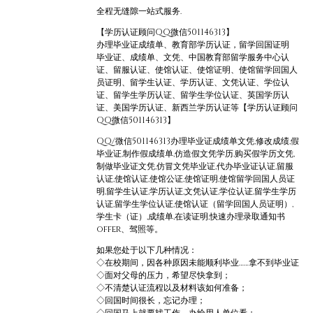
全程无缝隙一站式服务.
【学历认证顾问QQ微信501146313】
办理毕业证成绩单、教育部学历认证，留学回国证明
毕业证、成绩单、文凭、中国教育部留学服务中心认
证、留服认证、使馆认证、使馆证明、使馆留学回国人
员证明、留学生认证、学历认证、文凭认证、学位认
证、留学生学历认证、留学生学位认证、英国学历认
证、美国学历认证、新西兰学历认证等【学历认证顾问
QQ微信501146313】
QQ/微信501146313办理毕业证成绩单文凭,修改成绩,假
毕业证,制作假成绩单,仿造假文凭学历,购买假学历文凭,
制做毕业证文凭,仿冒文凭毕业证,代办毕业证认证,留服
认证,使馆认证,使馆公证,使馆证明,使馆留学回国人员证
明,留学生认证,学历认证,文凭认证,学位认证,留学生学历
认证,留学生学位认证,使馆认证（留学回国人员证明）,
学生卡（证）,成绩单,在读证明,快速办理录取通知书
offer、驾照等。
如果您处于以下几种情况：
◇在校期间，因各种原因未能顺利毕业……拿不到毕业证
◇面对父母的压力，希望尽快拿到；
◇不清楚认证流程以及材料该如何准备；
◇回国时间很长，忘记办理；