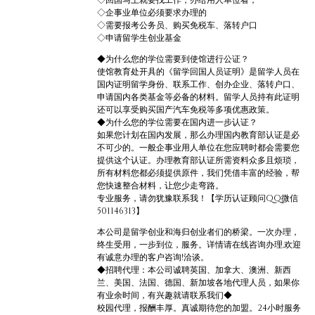
◇回国马上就要找工作，办给用人单位看；
◇企事业单位必须要求办理的
◇需要报考公务员、购买免税车、落转户口
◇申请留学生创业基金
◆为什么您的学位需要到使馆进行公证？
使馆教育处开具的《留学回国人员证明》是留学人员在
国内证明留学身份、联系工作、创办企业、落转户口、
申请国内各类基金等必备的材料。留学人员持有此证明
还可以享受购买国产汽车免税等多项优惠政策。
◆为什么您的学位需要在国内进一步认证？
如果您计划在国内发展，那么办理国内教育部认证是必
不可少的。一般企事业用人单位在您应聘时都会需要您
提供这个认证。办理教育部认证所需资料众多且烦琐，
所有材料您都必须提供原件，我们凭借丰富的经验，帮
您快速整合材料，让您少走弯路。
专业服务，请勿犹豫联系我！【学历认证顾问QQ微信
501146313】
本公司是留学创业和海归创业者们的桥梁。一次办理，
终生受用，一步到位，服务。详情请在线咨询办理,欢迎
有诚意办理的客户咨询!洽谈。
◆招聘代理：本公司诚聘英国、加拿大、澳洲、新西
兰、美国、法国、德国、新加坡各地代理人员，如果你
有业余时间，有兴趣就请联系我们◆
校园代理，报酬丰厚。真诚期待您的加盟。24小时服务