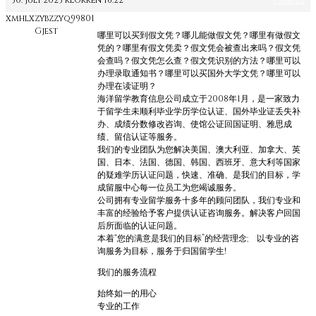
30. juli 2023 klokken 16:22
#584103
xmhlxzybzzyq99801
Gjest
哪里可以买到假文凭？哪儿能做假文凭？哪里有做假文
凭的？哪里有假文凭卖？假文凭会被查出来吗？假文凭
会查吗？假文凭怎么查？假文凭识别的方法？哪里可以
办理录取通知书？哪里可以买国外大学文凭？哪里可以
办理在读证明？
海洋留学教育信息公司成立于2008年1月，是一家致力
于留学生未顺利毕业学历学位认证、国外毕业证丢失补
办、成绩分数修改咨询、使馆公证回国证明、雅思成
绩、留信认证等服务。
我们的专业团队为您解决美国、澳大利亚、加拿大、英
国、日本、法国、德国、韩国、西班牙、意大利等国家
的疑难学历认证问题，快速、准确、是我们的目标，学
成留服中心每一位员工为您竭诚服务。
公司拥有专业留学服务十多年的顾问团队，我们专业和
丰富的经验给予客户提供认证咨询服务。解决客户回国
后所面临的认证问题。
本着“您的满意是我们的目标”的经营理念; 以专业的咨
询服务为目标，服务于归国留学生!
我们的服务流程
始终如一的用心
专业的工作