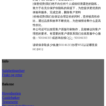
[保密优势]我们绝不向任何个人或组织泄露您的隐私，
致力于在充分保护你隐私的前提下，为您提供更优质的
体验和服务。完成交易，删除客户资料
[价格优势]我们在保证合理定价的同时，坚持较高性价
比，通过品质和效率不断优化，为您倾情诠释什么是高
性价比。
本公司还可以按照客户原版印刷制作，且能够达到客户
理想的要求。有需要的客户请联系我们在线客服中心微
信：501146313 或咨询在线QQ：501146313
读研保录取多少钱,微501146313办理WSE认证哪里卖
hgjhgj
Info
Salgbetingelser
Frakt og retur
Bøkene
Hovedserien
Guidebøker
Tegneserie