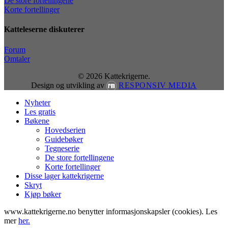
De store fortellingene
Korte fortellinger
Katteleserne diskuterer
Forum
Omtaler
© 2026 Kattekrigerne.
Design og utvikling av
RESPONSIV MEDIA
Close
Nyheter
Menu
Les gratis
Bøkene
Hovedserien
Guidebøker
Tegneserie
De store fortellingene
Korte fortellinger
Disse lager kattekrigerne
Skryt
Kjøp bøker
www.kattekrigerne.no benytter informasjonskapsler (cookies). Les
mer
her.