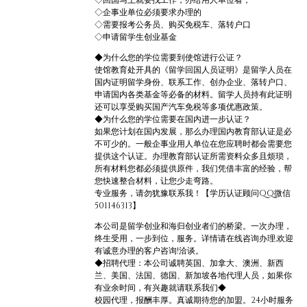
◇回国马上就要找工作，办给用人单位看；
◇企事业单位必须要求办理的
◇需要报考公务员、购买免税车、落转户口
◇申请留学生创业基金
◆为什么您的学位需要到使馆进行公证？
使馆教育处开具的《留学回国人员证明》是留学人员在
国内证明留学身份、联系工作、创办企业、落转户口、
申请国内各类基金等必备的材料。留学人员持有此证明
还可以享受购买国产汽车免税等多项优惠政策。
◆为什么您的学位需要在国内进一步认证？
如果您计划在国内发展，那么办理国内教育部认证是必
不可少的。一般企事业用人单位在您应聘时都会需要您
提供这个认证。办理教育部认证所需资料众多且烦琐，
所有材料您都必须提供原件，我们凭借丰富的经验，帮
您快速整合材料，让您少走弯路。
专业服务，请勿犹豫联系我！【学历认证顾问QQ微信
501146313】
本公司是留学创业和海归创业者们的桥梁。一次办理，
终生受用，一步到位，服务。详情请在线咨询办理,欢迎
有诚意办理的客户咨询!洽谈。
◆招聘代理：本公司诚聘英国、加拿大、澳洲、新西
兰、美国、法国、德国、新加坡各地代理人员，如果你
有业余时间，有兴趣就请联系我们◆
校园代理，报酬丰厚。真诚期待您的加盟。24小时服务