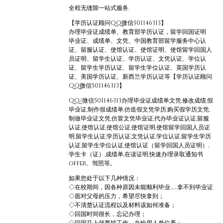
全程无缝隙一站式服务.
【学历认证顾问QQ微信501146313】
办理毕业证成绩单、教育部学历认证，留学回国证明
毕业证、成绩单、文凭、中国教育部留学服务中心认
证、留服认证、使馆认证、使馆证明、使馆留学回国人
员证明、留学生认证、学历认证、文凭认证、学位认
证、留学生学历认证、留学生学位认证、英国学历认
证、美国学历认证、新西兰学历认证等【学历认证顾问
QQ微信501146313】
QQ/微信501146313办理毕业证成绩单文凭,修改成绩,假
毕业证,制作假成绩单,仿造假文凭学历,购买假学历文凭,
制做毕业证文凭,仿冒文凭毕业证,代办毕业证认证,留服
认证,使馆认证,使馆公证,使馆证明,使馆留学回国人员证
明,留学生认证,学历认证,文凭认证,学位认证,留学生学历
认证,留学生学位认证,使馆认证（留学回国人员证明）,
学生卡（证）,成绩单,在读证明,快速办理录取通知书
offer、驾照等。
如果您处于以下几种情况：
◇在校期间，因各种原因未能顺利毕业……拿不到毕业证
◇面对父母的压力，希望尽快拿到；
◇不清楚认证流程以及材料该如何准备；
◇回国时间很长，忘记办理；