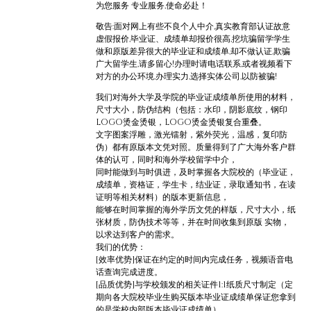
为您服务 专业服务,使命必赴！
敬告:面对网上有些不良个人中介,真实教育部认证故意
虚假报价,毕业证、成绩单却报价很高,挖坑骗留学学生
做和原版差异很大的毕业证和成绩单,却不做认证,欺骗
广大留学生,请多留心!办理时请电话联系,或者视频看下
对方的办公环境,办理实力,选择实体公司,以防被骗!
我们对海外大学及学院的毕业证成绩单所使用的材料，
尺寸大小，防伪结构（包括：水印，阴影底纹，钢印
LOGO烫金烫银，LOGO烫金烫银复合重叠。
文字图案浮雕，激光镭射，紫外荧光，温感，复印防
伪）都有原版本文凭对照。质量得到了广大海外客户群
体的认可，同时和海外学校留学中介，
同时能做到与时俱进，及时掌握各大院校的（毕业证，
成绩单，资格证，学生卡，结业证，录取通知书，在读
证明等相关材料）的版本更新信息，
能够在时间掌握的海外学历文凭的样版，尺寸大小，纸
张材质，防伪技术等等，并在时间收集到原版 实物，
以求达到客户的需求。
我们的优势：
[效率优势]保证在约定的时间内完成任务，视频语音电
话查询完成进度。
[品质优势]与学校颁发的相关证件1:1纸质尺寸制定（定
期向各大院校毕业生购买版本毕业证成绩单保证您拿到
的是学校内部版本毕业证成绩单）