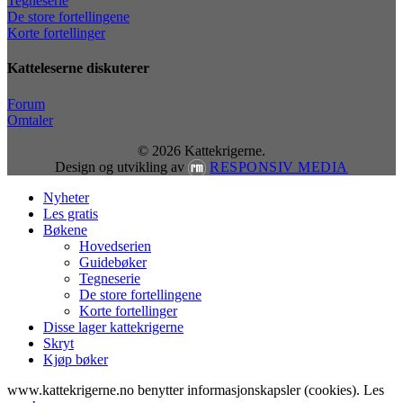
Tegneserie
De store fortellingene
Korte fortellinger
Katteleserne diskuterer
Forum
Omtaler
© 2026 Kattekrigerne.
Design og utvikling av
RESPONSIV MEDIA
Close
Nyheter
Menu
Les gratis
Bøkene
Hovedserien
Guidebøker
Tegneserie
De store fortellingene
Korte fortellinger
Disse lager kattekrigerne
Skryt
Kjøp bøker
www.kattekrigerne.no benytter informasjonskapsler (cookies). Les