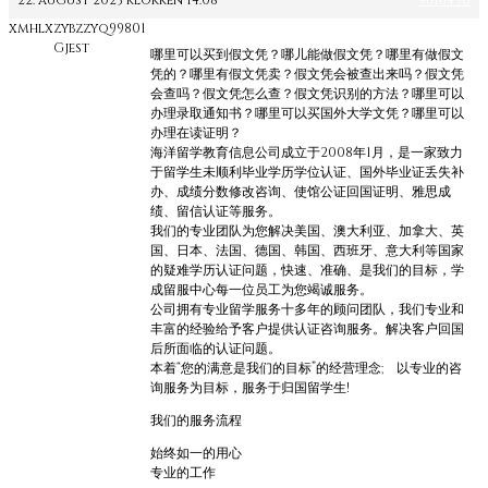
22. august 2023 klokken 14:08
#616490
xmhlxzybzzyq99801
Gjest
哪里可以买到假文凭？哪儿能做假文凭？哪里有做假文
凭的？哪里有假文凭卖？假文凭会被查出来吗？假文凭
会查吗？假文凭怎么查？假文凭识别的方法？哪里可以
办理录取通知书？哪里可以买国外大学文凭？哪里可以
办理在读证明？
海洋留学教育信息公司成立于2008年1月，是一家致力
于留学生未顺利毕业学历学位认证、国外毕业证丢失补
办、成绩分数修改咨询、使馆公证回国证明、雅思成
绩、留信认证等服务。
我们的专业团队为您解决美国、澳大利亚、加拿大、英
国、日本、法国、德国、韩国、西班牙、意大利等国家
的疑难学历认证问题，快速、准确、是我们的目标，学
成留服中心每一位员工为您竭诚服务。
公司拥有专业留学服务十多年的顾问团队，我们专业和
丰富的经验给予客户提供认证咨询服务。解决客户回国
后所面临的认证问题。
本着“您的满意是我们的目标”的经营理念; 以专业的咨
询服务为目标，服务于归国留学生!
我们的服务流程
始终如一的用心
专业的工作