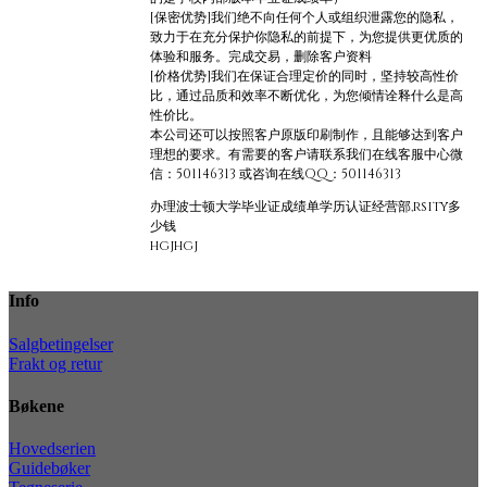
[保密优势]我们绝不向任何个人或组织泄露您的隐私，
致力于在充分保护你隐私的前提下，为您提供更优质的
体验和服务。完成交易，删除客户资料
[价格优势]我们在保证合理定价的同时，坚持较高性价
比，通过品质和效率不断优化，为您倾情诠释什么是高
性价比。
本公司还可以按照客户原版印刷制作，且能够达到客户
理想的要求。有需要的客户请联系我们在线客服中心微
信：501146313 或咨询在线QQ：501146313
办理波士顿大学毕业证成绩单学历认证经营部,rsity多
少钱
hgjhgj
Info
Salgbetingelser
Frakt og retur
Bøkene
Hovedserien
Guidebøker