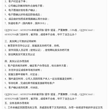
2、客户付定金下单；
3、公司确认到账转制作点做电子图；
4、电子图做好发给客户确认；
5、电子图确认好转成品部做成品；
6、成品做好拍照或者视频确认再付余款；
7、快递给客户（国内顺丰，国外DHL）。
QQWeChat：603012914本科被开除/退学/遣返，严重舞弊，GPA低，QQWeChat：
603012914多门挂科等，被开除，成绩单不合格，毕不了业怎么办？
三、真实网上可查的证明材料
1、教育部学历学位认证，留服真实存档可查，存档。
2、留学回国人员证明（使馆认证），使馆网站真实存档可查
3、留信网真实可查文凭认证
四、真实认证办理流程
1、客户提供相关材料，确定客户办理信息，给出操作方案；
2、补充毕业证成绩单等相关材料；
3、留服注册申请账号，付定金；
4、预约递交时间，公司人员陪同客户本人一起去留服递交材料；
5、等待结果，完成结果书留服直接邮寄给客户
6、客户确认收到结果，付余款。
QQWeChat：603012914本科被开除/退学/遣返，严重舞弊，GPA低，QQWeChat：
603012914多门挂科等，被开除，成绩单不合格，毕不了业怎么办？
五、业务选择办理准则
1、工作未确定回国需先给父母、亲戚朋友看下文凭的情况。办理一份就读学校的毕业证文凭