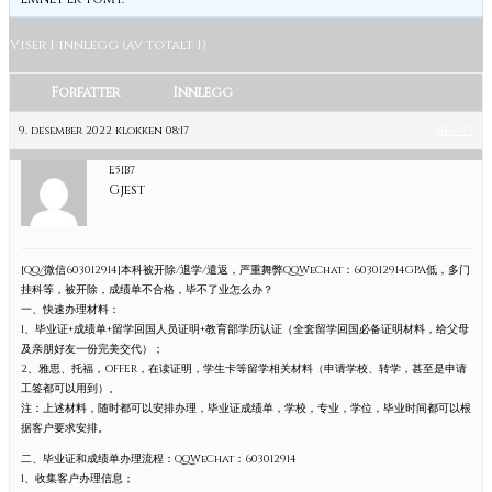
Viser 1 innlegg (av totalt 1)
Forfatter
Innlegg
9. desember 2022 klokken 08:17
#166373
E51B7
Gjest
[QQ/微信603012914]本科被开除/退学/遣返，严重舞弊QQWeChat：603012914GPA低，多门
挂科等，被开除，成绩单不合格，毕不了业怎么办？
一、快速办理材料：
1、毕业证+成绩单+留学回国人员证明+教育部学历认证（全套留学回国必备证明材料，给父母
及亲朋好友一份完美交代）；
2、雅思、托福，OFFER，在读证明，学生卡等留学相关材料（申请学校、转学，甚至是申请
工签都可以用到）。
注：上述材料，随时都可以安排办理，毕业证成绩单，学校，专业，学位，毕业时间都可以根
据客户要求安排。
二、毕业证和成绩单办理流程：QQWeChat：603012914
1、收集客户办理信息；