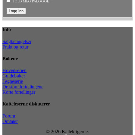
Hold meg pålogget
Logg inn
Info
Salgbetingelser
Frakt og retur
Bøkene
Hovedserien
Guidebøker
Tegneserie
De store fortellingene
Korte fortellinger
Katteleserne diskuterer
Forum
Omtaler
© 2026 Kattekrigerne.