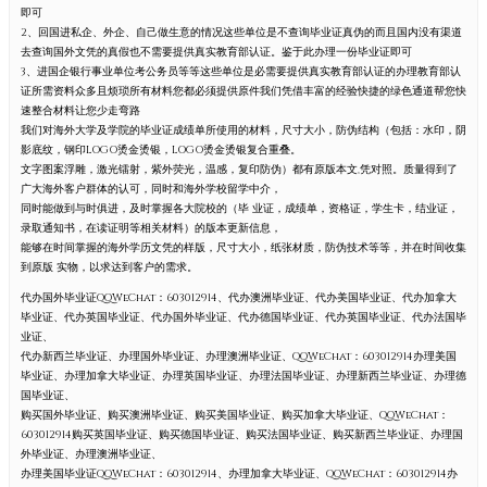
即可
2、回国进私企、外企、自己做生意的情况这些单位是不查询毕业证真伪的而且国内没有渠道
去查询国外文凭的真假也不需要提供真实教育部认证。鉴于此办理一份毕业证即可
3、进国企银行事业单位考公务员等等这些单位是必需要提供真实教育部认证的办理教育部认
证所需资料众多且烦琐所有材料您都必须提供原件我们凭借丰富的经验快捷的绿色通道帮您快
速整合材料让您少走弯路
我们对海外大学及学院的毕业证成绩单所使用的材料，尺寸大小，防伪结构（包括：水印，阴
影底纹，钢印LOGO烫金烫银，LOGO烫金烫银复合重叠。
文字图案浮雕，激光镭射，紫外荧光，温感，复印防伪）都有原版本文,凭对照。质量得到了
广大海外客户群体的认可，同时和海外学校留学中介，
同时能做到与时俱进，及时掌握各大院校的（毕 业证，成绩单，资格证，学生卡，结业证，
录取通知书，在读证明等相关材料）的版本更新信息，
能够在时间掌握的海外学历文凭的样版，尺寸大小，纸张材质，防伪技术等等，并在时间收集
到原版 实物，以求达到客户的需求。
代办国外毕业证QQWeChat：603012914、代办澳洲毕业证、代办美国毕业证、代办加拿大
毕业证、代办英国毕业证、代办国外毕业证、代办德国毕业证、代办英国毕业证、代办法国毕
业证、
代办新西兰毕业证、办理国外毕业证、办理澳洲毕业证、QQWeChat：603012914办理美国
毕业证、办理加拿大毕业证、办理英国毕业证、办理法国毕业证、办理新西兰毕业证、办理德
国毕业证、
购买国外毕业证、购买澳洲毕业证、购买美国毕业证、购买加拿大毕业证、QQWeChat：
603012914购买英国毕业证、购买德国毕业证、购买法国毕业证、购买新西兰毕业证、办理国
外毕业证、办理澳洲毕业证、
办理美国毕业证QQWeChat：603012914、办理加拿大毕业证、QQWeChat：603012914办