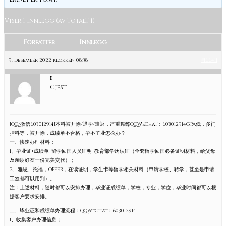
Viser 1 innlegg (av totalt 1)
Forfatter
Innlegg
9. desember 2022 klokken 08:38
#166411
B
Gjest
[QQ/微信603012914]本科被开除/退学/遣返，严重舞弊QQWeChat：603012914GPA低，多门
挂科等，被开除，成绩单不合格，毕不了业怎么办？
一、快速办理材料：
1、毕业证+成绩单+留学回国人员证明+教育部学历认证（全套留学回国必备证明材料，给父母
及亲朋好友一份完美交代）；
2、雅思、托福，OFFER，在读证明，学生卡等留学相关材料（申请学校、转学，甚至是申请
工签都可以用到）。
注：上述材料，随时都可以安排办理，毕业证成绩单，学校，专业，学位，毕业时间都可以根
据客户要求安排。
二、毕业证和成绩单办理流程：QQWeChat：603012914
1、收集客户办理信息；