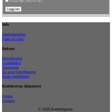
Hold meg pålogget
Logg inn
Info
Salgbetingelser
Frakt og retur
Bøkene
Hovedserien
Guidebøker
Tegneserie
De store fortellingene
Korte fortellinger
Katteleserne diskuterer
Forum
Omtaler
© 2026 Kattekrigerne.