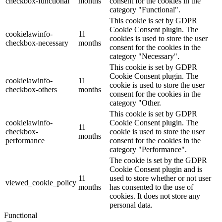
checkbox-functional
months
consent for the cookies in the
category "Functional".
This cookie is set by GDPR
Cookie Consent plugin. The
cookielawinfo-
11
cookies is used to store the user
checkbox-necessary
months
consent for the cookies in the
category "Necessary".
This cookie is set by GDPR
Cookie Consent plugin. The
cookielawinfo-
11
cookie is used to store the user
checkbox-others
months
consent for the cookies in the
category "Other.
This cookie is set by GDPR
cookielawinfo-
Cookie Consent plugin. The
11
checkbox-
cookie is used to store the user
months
performance
consent for the cookies in the
category "Performance".
The cookie is set by the GDPR
Cookie Consent plugin and is
11
used to store whether or not user
viewed_cookie_policy
months
has consented to the use of
cookies. It does not store any
personal data.
Functional