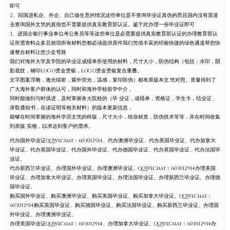
即可
2、回国进私企、外企、自己做生意的情况这些单位是不查询毕业证真伪的而且国内没有渠道
去查询国外文凭的真假也不需要提供真实教育部认证。鉴于此办理一份毕业证即可
3、进国企银行事业单位考公务员等等这些单位是必需要提供真实教育部认证的办理教育部认
证所需资料众多且烦琐所有材料您都必须提供原件我们凭借丰富的经验快捷的绿色通道帮您快
速整合材料让您少走弯路
我们对海外大学及学院的毕业证成绩单所使用的材料，尺寸大小，防伪结构（包括：水印，阴
影底纹，钢印LOGO烫金烫银，LOGO烫金烫银复合重叠。
文字图案浮雕，激光镭射，紫外荧光，温感，复印防伪）都有原版本文,凭对照。质量得到了
广大海外客户群体的认可，同时和海外学校留学中介，
同时能做到与时俱进，及时掌握各大院校的（毕 业证，成绩单，资格证，学生卡，结业证，
录取通知书，在读证明等相关材料）的版本更新信息，
能够在时间掌握的海外学历文凭的样版，尺寸大小，纸张材质，防伪技术等等，并在时间收集
到原版 实物，以求达到客户的需求。
代办国外毕业证QQWeChat：603012914、代办澳洲毕业证、代办美国毕业证、代办加拿大
毕业证、代办英国毕业证、代办国外毕业证、代办德国毕业证、代办英国毕业证、代办法国毕
业证、
代办新西兰毕业证、办理国外毕业证、办理澳洲毕业证、QQWeChat：603012914办理美国
毕业证、办理加拿大毕业证、办理英国毕业证、办理法国毕业证、办理新西兰毕业证、办理德
国毕业证、
购买国外毕业证、购买澳洲毕业证、购买美国毕业证、购买加拿大毕业证、QQWeChat：
603012914购买英国毕业证、购买德国毕业证、购买法国毕业证、购买新西兰毕业证、办理国
外毕业证、办理澳洲毕业证、
办理美国毕业证QQWeChat：603012914、办理加拿大毕业证、QQWeChat：603012914办