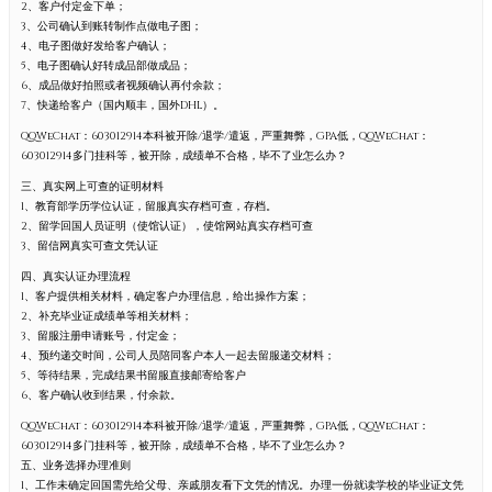
2、客户付定金下单；
3、公司确认到账转制作点做电子图；
4、电子图做好发给客户确认；
5、电子图确认好转成品部做成品；
6、成品做好拍照或者视频确认再付余款；
7、快递给客户（国内顺丰，国外DHL）。
QQWeChat：603012914本科被开除/退学/遣返，严重舞弊，GPA低，QQWeChat：
603012914多门挂科等，被开除，成绩单不合格，毕不了业怎么办？
三、真实网上可查的证明材料
1、教育部学历学位认证，留服真实存档可查，存档。
2、留学回国人员证明（使馆认证），使馆网站真实存档可查
3、留信网真实可查文凭认证
四、真实认证办理流程
1、客户提供相关材料，确定客户办理信息，给出操作方案；
2、补充毕业证成绩单等相关材料；
3、留服注册申请账号，付定金；
4、预约递交时间，公司人员陪同客户本人一起去留服递交材料；
5、等待结果，完成结果书留服直接邮寄给客户
6、客户确认收到结果，付余款。
QQWeChat：603012914本科被开除/退学/遣返，严重舞弊，GPA低，QQWeChat：
603012914多门挂科等，被开除，成绩单不合格，毕不了业怎么办？
五、业务选择办理准则
1、工作未确定回国需先给父母、亲戚朋友看下文凭的情况。办理一份就读学校的毕业证文凭