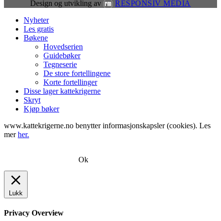
Design og utvikling av
RESPONSIV MEDIA
Close
Nyheter
Menu
Les gratis
Bøkene
Hovedserien
Guidebøker
Tegneserie
De store fortellingene
Korte fortellinger
Disse lager kattekrigerne
Skryt
Kjøp bøker
www.kattekrigerne.no benytter informasjonskapsler (cookies). Les
mer
her.
Ok
Lukk
Privacy Overview