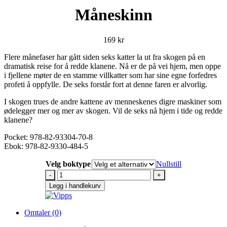
Måneskinn
169
kr
Flere månefaser har gått siden seks katter la ut fra skogen på en
dramatisk reise for å redde klanene. Nå er de på vei hjem, men oppe
i fjellene møter de en stamme villkatter som har sine egne forfedres
profeti å oppfylle. De seks forstår fort at denne faren er alvorlig.
I skogen trues de andre kattene av menneskenes digre maskiner som
ødelegger mer og mer av skogen. Vil de seks nå hjem i tide og redde
klanene?
Pocket: 978-82-93304-70-8
Ebok: 978-82-9330-484-5
Velg boktype
Nullstill
Måneskinn
antall
Legg i handlekurv
Omtaler (0)