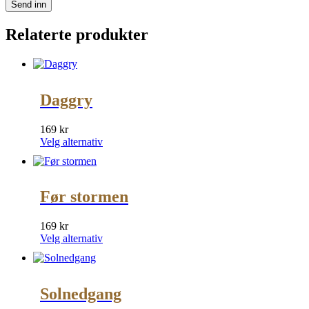
Relaterte produkter
Daggry
169
kr
Dette
Velg alternativ
produktet
har
flere
varianter.
Før stormen
Alternativene
kan
169
kr
velges
Dette
Velg alternativ
på
produktet
produktsiden
har
flere
varianter.
Solnedgang
Alternativene