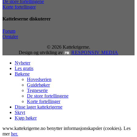
De store fortellingene
Korte fortellinger
Katteleserne diskuterer
Forum
Omtaler
© 2026 Kattekrigerne.
Design og utvikling av
RESPONSIV MEDIA
Close
Nyheter
Menu
Les gratis
Bøkene
Hovedserien
Guidebøker
Tegneserie
De store fortellingene
Korte fortellinger
Disse lager kattekrigerne
Skryt
Kjøp bøker
www.kattekrigerne.no benytter informasjonskapsler (cookies). Les
mer
her.