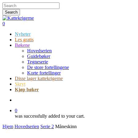
Skip
Hit enter to search or ESC to close
to
Search
main
Close
content
Search
search
0
Menu
Nyheter
Les gratis
Bøkene
Hovedserien
Guidebøker
Tegneserie
De store fortellingene
Korte fortellinger
Disse lager kattekrigerne
Skryt
Kjøp bøker
search
0
was successfully added to your cart.
Hjem
Hovedserien
Serie 2
Måneskinn