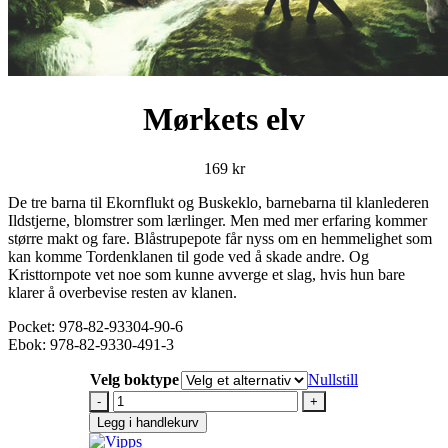
Mørkets elv
169
kr
De tre barna til Ekornflukt og Buskeklo, barnebarna til klanlederen
Ildstjerne, blomstrer som lærlinger. Men med mer erfaring kommer
større makt og fare. Blåstrupepote får nyss om en hemmelighet som
kan komme Tordenklanen til gode ved å skade andre. Og
Kristtornpote vet noe som kunne avverge et slag, hvis hun bare
klarer å overbevise resten av klanen.
Pocket: 978-82-93304-90-6
Ebok: 978-82-9330-491-3
Velg boktype
Nullstill
Mørkets
elv
Legg i handlekurv
antall