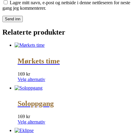
Lagre mitt navn, e-post og nettside i denne nettleseren for neste
gang jeg kommenterer.
Relaterte produkter
Mørkets time
169
kr
Dette
Velg alternativ
produktet
har
flere
varianter.
Soloppgang
Alternativene
kan
169
kr
velges
Dette
Velg alternativ
på
produktet
produktsiden
har