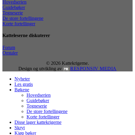
Hovedserien
Guidebøker
Tegneserie
De store fortellingene
Korte fortellinger
Katteleserne diskuterer
Forum
Omtaler
© 2026 Kattekrigerne.
Design og utvikling av
RESPONSIV MEDIA
Close
Nyheter
Menu
Les gratis
Bøkene
Hovedserien
Guidebøker
Tegneserie
De store fortellingene
Korte fortellinger
Disse lager kattekrigerne
Skryt
Kjøp bøker