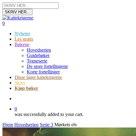
Skip
Trykk enter for å starte ditt søk
to
SKRIV HER...
main
Close
content
Search
search
0
Menu
Nyheter
Les gratis
Bøkene
Hovedserien
Guidebøker
Tegneserie
De store fortellingene
Korte fortellinger
Disse lager kattekrigerne
Skryt
Kjøp bøker
search
0
was successfully added to your cart.
Hjem
Hovedserien
Serie 3
Mørkets elv